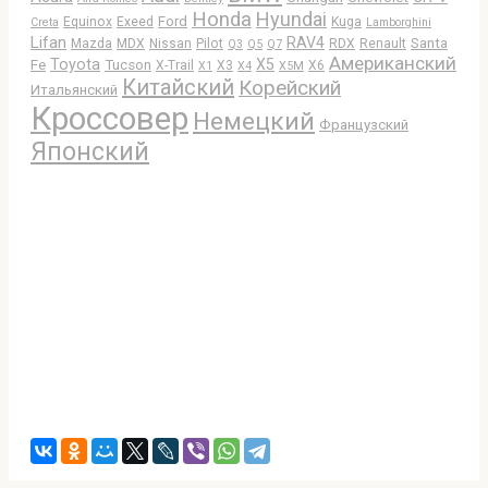
Honda
Hyundai
Ford
Equinox
Exeed
Kuga
Creta
Lamborghini
Lifan
RAV4
Santa
Mazda
MDX
Nissan
Pilot
RDX
Renault
Q3
Q5
Q7
Американский
Toyota
X5
Fe
Tucson
X-Trail
X3
X6
X1
X4
X5M
Китайский
Корейский
Итальянский
Кроссовер
Немецкий
Французский
Японский