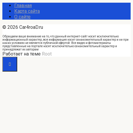
Главная
Карта сайта
О сайте
© 2026 Car4roaD.ru
Обращаем ваше внимание на то, что данный интернет-сайт носит исключительно
информационный характер, вся информация носит ознакомительный характер и ни при
каких условиях не является публичной офертой. Все видео и фотоматериалы
представленные на портале носят исключительно ознакомительный характер и
принадлежат их авторам
Работает на теме
Root