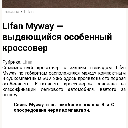
главная
»
Lifan
Lifan Myway —
выдающийся особенный
кроссовер
Рубрика:
Lifan
Семиместный кроссовер с задним приводом Lifan
Myway по габаритам расположился между компактным
и субкомпактным SUV. Уже здесь проявлена его первая
особенность. Классность кроссоверов основана на
классификации легкового автомобиля, взятого за
основу.
Связь
Myway с автомобилем класса В и С
опосредована через компактвэн.