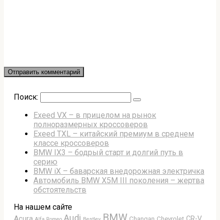
Поиск:
Exeed VX – в прицелом на рынок
полноразмерных кроссоверов
Exeed TXL – китайский премиум в среднем
классе кроссоверов
BMW IX3 – бодрый старт и долгий путь в
серию
BMW iX – баварская внедорожная электричка
Автомобиль BMW X5M III поколения – жертва
обстоятельств
На нашем сайте
BMW
Audi
Acura
CR-V
Changan
Chevrolet
Alfa Romeo
Bentley