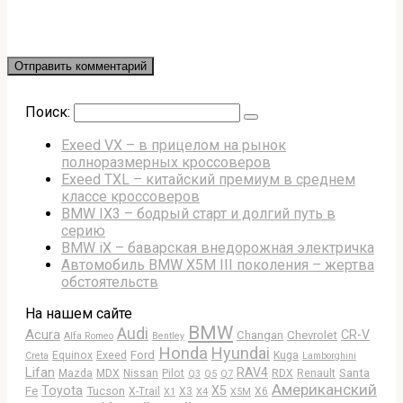
Поиск:
Exeed VX – в прицелом на рынок
полноразмерных кроссоверов
Exeed TXL – китайский премиум в среднем
классе кроссоверов
BMW IX3 – бодрый старт и долгий путь в
серию
BMW iX – баварская внедорожная электричка
Автомобиль BMW X5M III поколения – жертва
обстоятельств
На нашем сайте
BMW
Audi
Acura
CR-V
Changan
Chevrolet
Alfa Romeo
Bentley
Honda
Hyundai
Ford
Equinox
Exeed
Kuga
Creta
Lamborghini
Lifan
RAV4
Santa
Mazda
MDX
Nissan
Pilot
RDX
Renault
Q3
Q5
Q7
Американский
Toyota
X5
Fe
Tucson
X-Trail
X3
X6
X1
X4
X5M