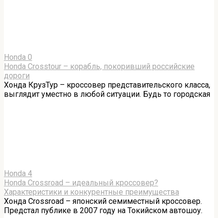
Honda
0
Honda Crosstour – корабль, покоривший российские
дороги
Хонда КрузТур – кроссовер представительского класса,
выглядит уместно в любой ситуации. Будь то городская
Honda
4
Honda Crossroad – идеальный кроссовер?
Характеристики и конкурентные преимущества
Хонда Crossroad – японский семиместный кроссовер.
Предстал публике в 2007 году на Токийском автошоу.