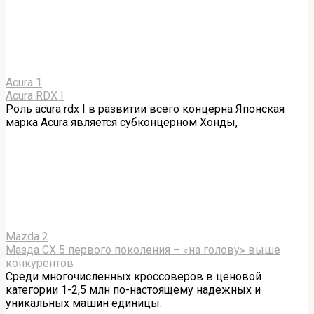
Acura
1
Acura RDX I
Роль acura rdx I в развитии всего концерна Японская
марка Acura является субконцерном Хонды,
Mazda
2
Мазда СХ 5 первого поколения – «на голову» выше
конкурентов
Среди многочисленных кроссоверов в ценовой
категории 1-2,5 млн по-настоящему надежных и
уникальных машин единицы.