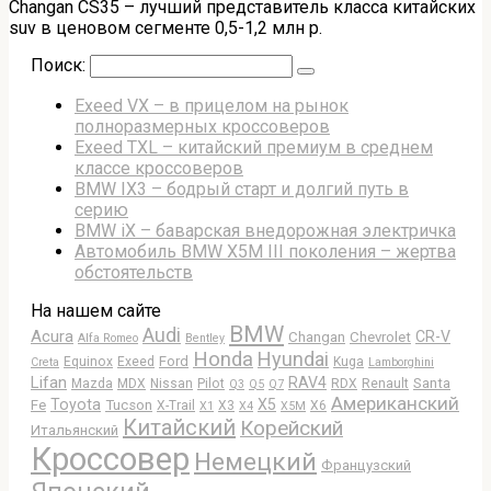
Changan CS35 – лучший представитель класса китайских
suv в ценовом сегменте 0,5-1,2 млн р.
Поиск:
Exeed VX – в прицелом на рынок
полноразмерных кроссоверов
Exeed TXL – китайский премиум в среднем
классе кроссоверов
BMW IX3 – бодрый старт и долгий путь в
серию
BMW iX – баварская внедорожная электричка
Автомобиль BMW X5M III поколения – жертва
обстоятельств
На нашем сайте
BMW
Audi
Acura
CR-V
Changan
Chevrolet
Alfa Romeo
Bentley
Honda
Hyundai
Ford
Equinox
Exeed
Kuga
Creta
Lamborghini
Lifan
RAV4
Santa
Mazda
MDX
Nissan
Pilot
RDX
Renault
Q3
Q5
Q7
Американский
Toyota
X5
Fe
Tucson
X-Trail
X3
X6
X1
X4
X5M
Китайский
Корейский
Итальянский
Кроссовер
Немецкий
Французский