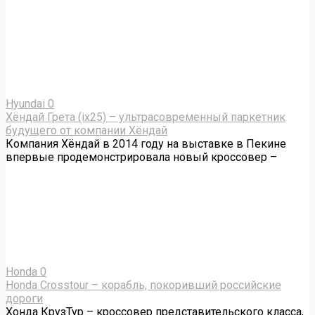
Hyundai
0
Хёндай Грета (ix25) – ультрасовременный паркетник
будущего от компании Хёндай
Компания Хёндай в 2014 году на выставке в Пекине
впервые продемонстрировала новый кроссовер –
Honda
0
Honda Crosstour – корабль, покоривший российские
дороги
Хонда КрузТур – кроссовер представительского класса,