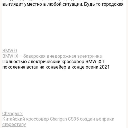
выглядит уместно в любой ситуации. Будь то городская
BMW
0
BMW iX – баварская внедорожная электричка
Полностью электрический кроссовер BMW iX I
поколения встал на конвейер в конце осени 2021
Changan
2
Китайский кроссовер Changan CS35 создан вопреки
стереотипу