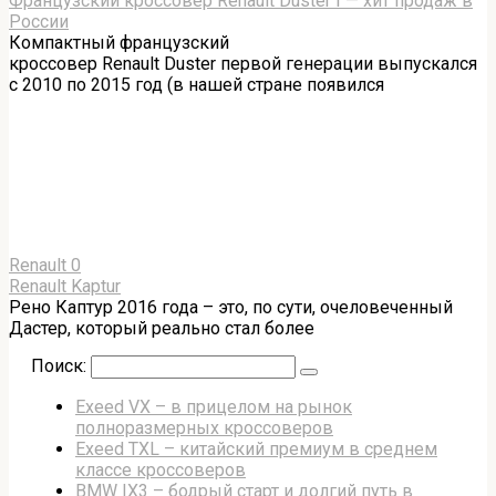
Французский кроссовер Renault Duster I — хит продаж в
России
Компактный французский
кроссовер Renault Duster первой генерации выпускался
с 2010 по 2015 год (в нашей стране появился
Renault
0
Renault Kaptur
Рено Каптур 2016 года – это, по сути, очеловеченный
Дастер, который реально стал более
Поиск:
Exeed VX – в прицелом на рынок
полноразмерных кроссоверов
Exeed TXL – китайский премиум в среднем
классе кроссоверов
BMW IX3 – бодрый старт и долгий путь в