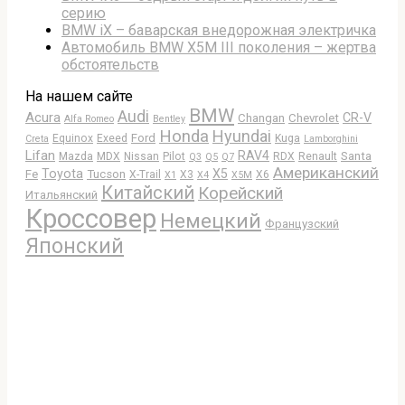
серию
BMW iX – баварская внедорожная электричка
Автомобиль BMW X5M III поколения – жертва
обстоятельств
На нашем сайте
BMW
Audi
Acura
CR-V
Changan
Chevrolet
Alfa Romeo
Bentley
Honda
Hyundai
Ford
Equinox
Exeed
Kuga
Creta
Lamborghini
Lifan
RAV4
Santa
Mazda
MDX
Nissan
Pilot
RDX
Renault
Q3
Q5
Q7
Американский
Toyota
X5
Fe
Tucson
X-Trail
X3
X6
X1
X4
X5M
Китайский
Корейский
Итальянский
Кроссовер
Немецкий
Французский
Японский