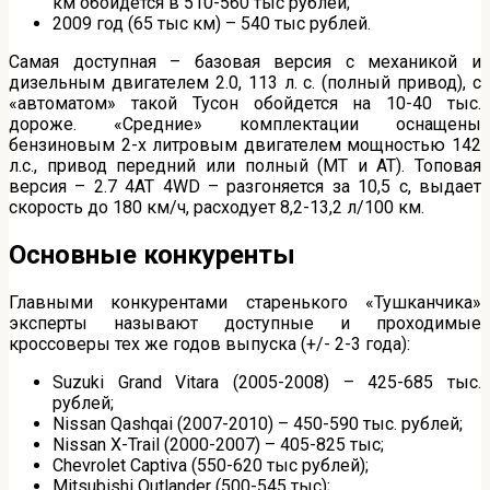
км обойдется в 510-560 тыс рублей;
2009 год (65 тыс км) – 540 тыс рублей.
Самая доступная – базовая версия с механикой и
дизельным двигателем 2.0, 113 л. с. (полный привод), с
«автоматом» такой Тусон обойдется на 10-40 тыс.
дороже. «Средние» комплектации оснащены
бензиновым 2-х литровым двигателем мощностью 142
л.с., привод передний или полный (МТ и АТ). Топовая
версия – 2.7 4АТ 4WD – разгоняется за 10,5 с, выдает
скорость до 180 км/ч, расходует 8,2-13,2 л/100 км.
Основные конкуренты
Главными конкурентами старенького «Тушканчика»
эксперты называют доступные и проходимые
кроссоверы тех же годов выпуска (+/- 2-3 года):
Suzuki Grand Vitara (2005-2008) – 425-685 тыс.
рублей;
Nissan Qashqai (2007-2010) – 450-590 тыс. рублей;
Nissan X-Trail (2000-2007) – 405-825 тыс;
Chevrolet Captiva (550-620 тыс рублей);
Mitsubishi Outlander (500-545 тыс);