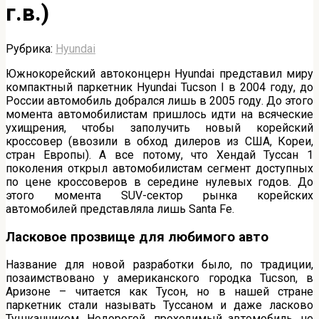
г.в.)
Рубрика:
Hyundai
Южнокорейский автоконцерн Hyundai представил миру
компактный паркетник Hyundai Tucson I в 2004 году, до
России автомобиль добрался лишь в 2005 году. До этого
момента автомобилистам пришлось идти на всяческие
ухищрения, чтобы заполучить новый корейский
кроссовер (ввозили в обход дилеров из США, Кореи,
стран Европы). А все потому, что Хендай Туссан 1
поколения открыл автомобилистам сегмент доступных
по цене кроссоверов в середине нулевых годов. До
этого момента SUV-сектор рынка корейских
автомобилей представляла лишь Santa Fe.
Ласковое прозвище для любимого авто
Название для новой разработки было, по традиции,
позаимствовано у американского городка Tucson, в
Аризоне – читается как Тусон, но в нашей стране
паркетник стали называть Туссаном и даже ласково
Тушканчиком. Недорогой, проходимый автомобиль, не