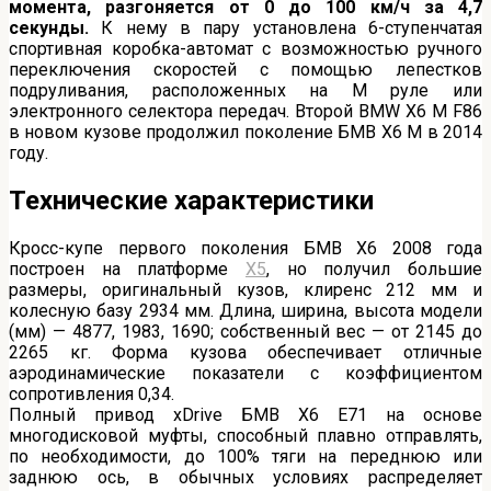
момента, разгоняется от 0 до 100 км/ч за 4,7
секунды.
К нему в пару установлена 6-ступенчатая
спортивная коробка-автомат с возможностью ручного
переключения скоростей с помощью лепестков
подруливания, расположенных на М руле или
электронного селектора передач. Второй BMW X6 M F86
в новом кузове продолжил поколение БМВ Х6 М в 2014
году.
Технические характеристики
Кросс-купе первого поколения БМВ X6 2008 года
построен на платформе
Х5
, но получил большие
размеры, оригинальный кузов, клиренс 212 мм и
колесную базу 2934 мм. Длина, ширина, высота модели
(мм) — 4877, 1983, 1690; собственный вес — от 2145 до
2265 кг. Форма кузова обеспечивает отличные
аэродинамические показатели с коэффициентом
сопротивления 0,34.
Полный привод xDrive БМВ X6 Е71 на основе
многодисковой муфты, способный плавно отправлять,
по необходимости, до 100% тяги на переднюю или
заднюю ось, в обычных условиях распределяет