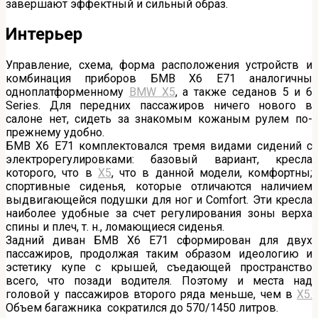
завершают эффектный и сильный образ.
Интерьер
Управление, схема, форма расположения устройств и
комбинация приборов БМВ X6 Е71 аналогичны
одноплатформенному
BMW X5
, а также седанов 5 и 6
Series. Для передних пассажиров ничего нового в
салоне нет, сидеть за знакомым кожаным рулем по-
прежнему удобно.
БМВ X6 Е71 комплектовался тремя видами сидений с
электрорегулировками: базовый вариант, кресла
которого, что в
X5
, что в данной модели, комфортны;
спортивные сиденья, которые отличаются наличием
выдвигающейся подушки для ног и Comfort. Эти кресла
наиболее удобные за счет регулирования зоны верха
спины и плеч, т. н., ломающиеся сиденья.
Задний диван БМВ X6 Е71 сформирован для двух
пассажиров, продолжая таким образом идеологию и
эстетику купе с крышей, съедающей пространство
всего, что позади водителя. Поэтому и места над
головой у пассажиров второго ряда меньше, чем в
Х5.
Объем багажника сократился до 570/1450 литров.