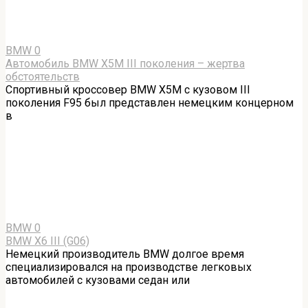
BMW
0
Автомобиль BMW X5M III поколения – жертва
обстоятельств
Спортивный кроссовер BMW X5M с кузовом III
поколения F95 был представлен немецким концерном
в
BMW
0
BMW X6 III (G06)
Немецкий производитель BMW долгое время
специализировался на производстве легковых
автомобилей с кузовами седан или