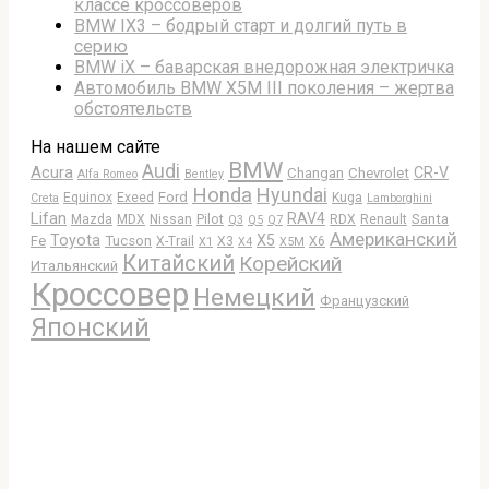
классе кроссоверов
BMW IX3 – бодрый старт и долгий путь в
серию
BMW iX – баварская внедорожная электричка
Автомобиль BMW X5M III поколения – жертва
обстоятельств
На нашем сайте
BMW
Audi
Acura
CR-V
Changan
Chevrolet
Alfa Romeo
Bentley
Honda
Hyundai
Ford
Equinox
Exeed
Kuga
Creta
Lamborghini
Lifan
RAV4
Santa
Mazda
MDX
Nissan
Pilot
RDX
Renault
Q3
Q5
Q7
Американский
Toyota
X5
Fe
Tucson
X-Trail
X3
X6
X1
X4
X5M
Китайский
Корейский
Итальянский
Кроссовер
Немецкий
Французский
Японский