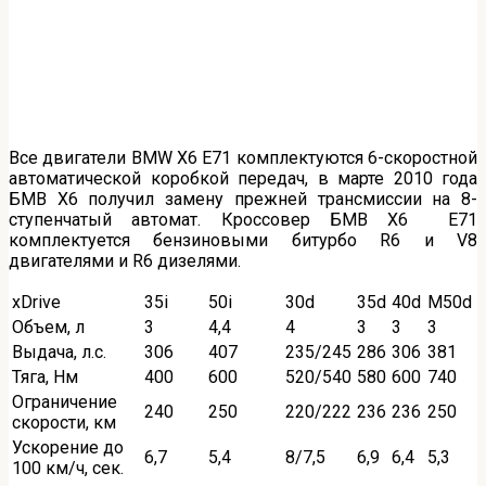
Все двигатели BMW X6 Е71 комплектуются 6-скоростной
автоматической коробкой передач, в марте 2010 года
БМВ Х6 получил замену прежней трансмиссии на 8-
ступенчатый автомат. Кроссовер БМВ X6 Е71
комплектуется бензиновыми битурбо R6 и V8
двигателями и R6 дизелями.
xDrive
35i
50i
30d
35d
40d
M50d
Объем, л
3
4,4
4
3
3
3
Выдача, л.с.
306
407
235/245
286
306
381
Тяга, Нм
400
600
520/540
580
600
740
Ограничение
240
250
220/222
236
236
250
скорости, км
Ускорение до
6,7
5,4
8/7,5
6,9
6,4
5,3
100 км/ч, сек.